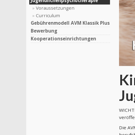
Jugendlichenpsychotherapie
Voraussetzungen
Curriculum
Gebührenmodell AVM Klassik Plus
Bewerbung
Kooperationseinrichtungen
Ki
Ju
WICHTI
veröffe
Die AVM
berufs