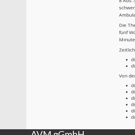
8 Abs. 
schwer
Ambula
Die Th
fünf Wo
Minuten
Zeitlic
d
d
Von den
d
d
d
d
d
d
AVM gGmbH