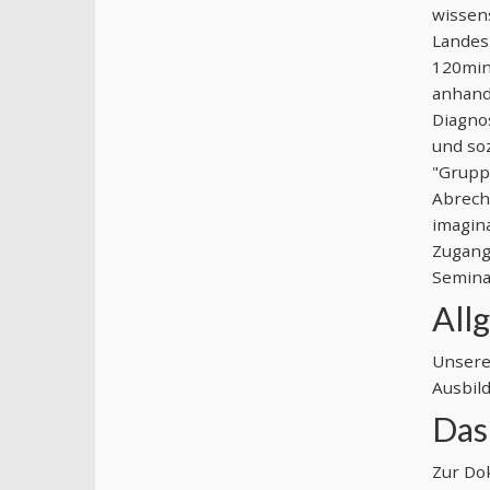
wissen
Landesb
120min
anhand
Diagno
und soz
"Grupp
Abrech
imagin
Zugang
Seminar
All
Unsere
Ausbil
Das
Zur Dok