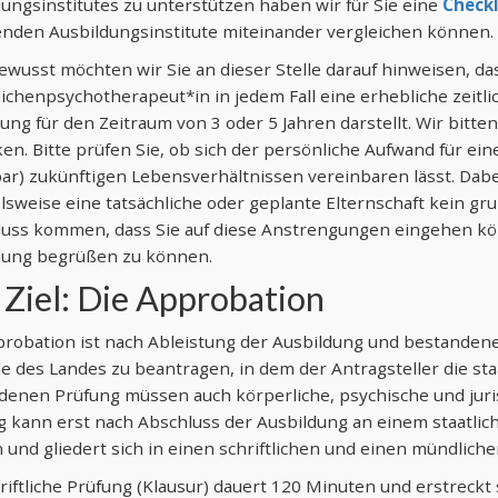
ungsinstitutes zu unterstützen haben wir für Sie eine
Checkl
den Ausbildungsinstitute miteinander vergleichen können.
wusst möchten wir Sie an dieser Stelle darauf hinweisen, da
ichenpsychotherapeut*in in jedem Fall eine erhebliche zeitlic
ung für den Zeitraum von 3 oder 5 Jahren darstellt. Wir bitte
n. Bitte prüfen Sie, ob sich der persönliche Aufwand für ein
r) zukünftigen Lebensverhältnissen vereinbaren lässt. Dabei
lsweise eine tatsächliche oder geplante Elternschaft kein gr
luss kommen, dass Sie auf diese Anstrengungen eingehen kön
dung begrüßen zu können.
 Ziel: Die Approbation
robation ist nach Ableistung der Ausbildung und bestandene
 des Landes zu beantragen, in dem der Antragsteller die sta
enen Prüfung müssen auch körperliche, psychische und juris
g kann erst nach Abschluss der Ausbildung an einem staatlic
und gliedert sich in einen schriftlichen und einen mündlichen
riftliche Prüfung (Klausur) dauert 120 Minuten und erstreckt