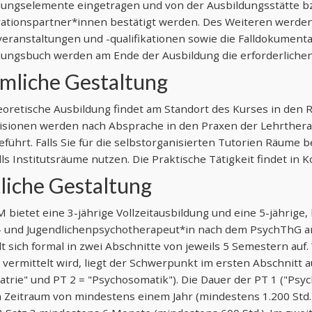
dungselemente eingetragen und von der Ausbildungsstätte b
ationspartner*innen bestätigt werden. Des Weiteren werden
eranstaltungen und -qualifikationen sowie die Falldokument
dungsbuch werden am Ende der Ausbildung die erforderliche
mliche Gestaltung
oretische Ausbildung findet am Standort des Kurses in den Rä
isionen werden nach Absprache in den Praxen der Lehrthera
führt. Falls Sie für die selbstorganisierten Tutorien Räume
ls Institutsräume nutzen. Die Praktische Tätigkeit findet in 
tliche Gestaltung
 bietet eine 3-jährige Vollzeitausbildung und eine 5-jährige
- und Jugendlichenpsychotherapeut*in nach dem PsychThG an.
lt sich formal in zwei Abschnitte von jeweils 5 Semestern au
vermittelt wird, liegt der Schwerpunkt im ersten Abschnitt au
atrie" und PT 2 = "Psychosomatik"). Die Dauer der PT 1 ("Psyc
 Zeitraum von mindestens einem Jahr (mindestens 1.200 Std.