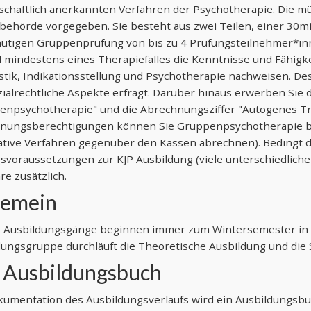
schaftlich anerkannten Verfahren der Psychotherapie. Die mü
ehörde vorgegeben. Sie besteht aus zwei Teilen, einer 30mi
ütigen Gruppenprüfung von bis zu 4 Prüfungsteilnehmer*innen
 mindestens eines Therapiefalles die Kenntnisse und Fähigk
stik, Indikationsstellung und Psychotherapie nachweisen. D
ialrechtliche Aspekte erfragt. Darüber hinaus erwerben Sie 
enpsychotherapie" und die Abrechnungsziffer "Autogenes Tr
nungsberechtigungen können Sie Gruppenpsychotherapie bz
ative Verfahren gegenüber den Kassen abrechnen). Bedingt 
svoraussetzungen zur KJP Ausbildung (viele unterschiedliche
e zusätzlich.
gemein
 Ausbildungsgänge beginnen immer zum Wintersemester in 
dungsgruppe durchläuft die Theoretische Ausbildung und die 
 Ausbildungsbuch
umentation des Ausbildungsverlaufs wird ein Ausbildungsbuch