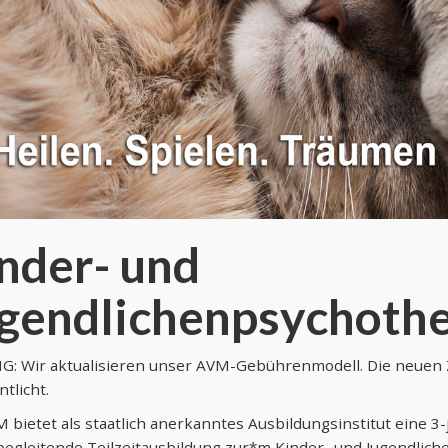
nder- und
gendlichenpsychothe
G: Wir aktualisieren unser AVM-Gebührenmodell. Die neuen 
ntlicht.
 bietet als staatlich anerkanntes Ausbildungsinstitut eine 3-j
begleitende Teilzeitausbildung zur*m Kinder- und Jugendlic