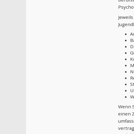
Psycho
Jeweil
Jugend
A
B
D
G
K
M
N
R
S
U
W
Wenn S
einen Z
umfass
vertrag