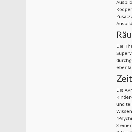
Ausbil
Kooper
Zusatzv
Ausbil
Räu
Die The
Superv
durchge
ebenfal
Zei
Die AVM
Kinder
und tei
Wissen 
"Psychi
3 einen