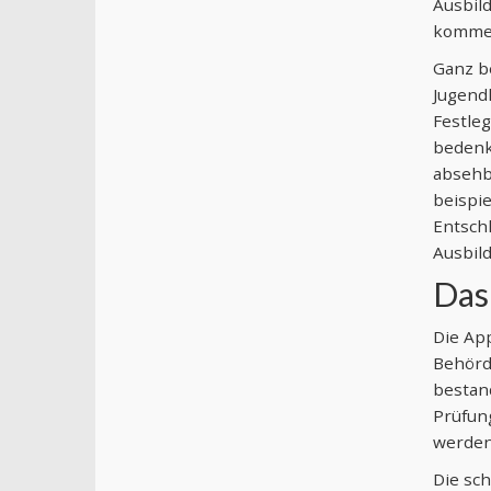
Ausbild
kommen
Ganz be
Jugendl
Festleg
bedenke
absehba
beispie
Entsch
Ausbil
Das
Die App
Behörde
bestand
Prüfun
werden 
Die sch