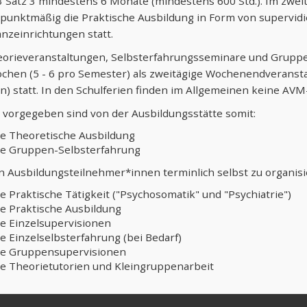
3 Satz 3 mindestens 6 Monate (mindestens 600 Std.). Im zwei
punktmäßig die Praktische Ausbildung in Form von supervidi
nzeinrichtungen statt.
eorieveranstaltungen, Selbsterfahrungsseminare und Gruppe
chen (5 - 6 pro Semester) als zweitägige Wochenendveransta
) statt. In den Schulferien finden im Allgemeinen keine AVM
h vorgegeben sind von der Ausbildungsstätte somit:
ie Theoretische Ausbildung
ie Gruppen-Selbsterfahrung
 Ausbildungsteilnehmer*innen terminlich selbst zu organisi
ie Praktische Tätigkeit ("Psychosomatik" und "Psychiatrie")
ie Praktische Ausbildung
ie Einzelsupervisionen
ie Einzelselbsterfahrung (bei Bedarf)
ie Gruppensupervisionen
ie Theorietutorien und Kleingruppenarbeit